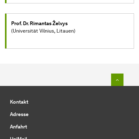
Prof. Dr. Rimantas Želvys
(Universität Vilnius, Litauen)
Zum Seit
Kontakt
Adresse
Anfahrt