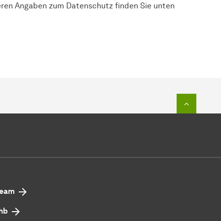
eren Angaben zum Datenschutz finden Sie unten
Zum Seit
eam
hb