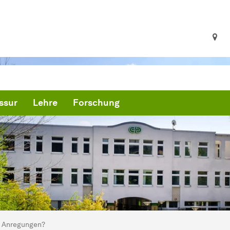
ssur
Lehre
Forschung
ind hier:
artseite
Anregungen?