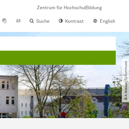
Zentrum für HochschulBildung
Suche
Kontrast
English
© A. Krelaus​/​TU Dortmund