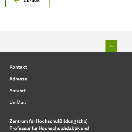
Zurück
Zum Seit
Kontakt
Adresse
Anfahrt
UniMail
Zentrum für HochschulBildung (zhb)
Professur für Hochschuldidaktik und