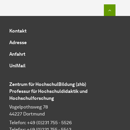
Zum Seit
Kontakt
Adresse
Anfahrt
UniMail
Zentrum für HochschulBildung (zhb)
Professur für Hochschuldidaktik und
Hochschulforschung
Vogelpothsweg 78
44227 Dortmund
Telefon: +49 (0)231 755 - 5526
Telefax: +49 (0)231 755 - 5543