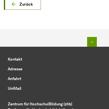
Zurück
Zum Seit
Kontakt
Adresse
Anfahrt
UniMail
Zentrum für HochschulBildung (zhb)