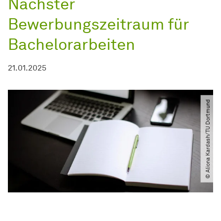
Nächster
Bewerbungszeitraum für
Bachelorarbeiten
21.01.2025
© Aliona Kardash​/​TU Dortmund