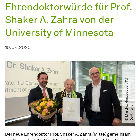
Ehrendoktorwürde für Prof.
Shaker A. Zahra von der
University of Minnesota
10.04.2025
©
M
a
r
t
i
n
H
e
n
g
e
s
b
a
c
h​
/​
T
U
D
o
r
t
m
u
n
a
d
Der neue Ehrendoktor Prof. Shaker A. Zahra (Mitte) gemeinsam