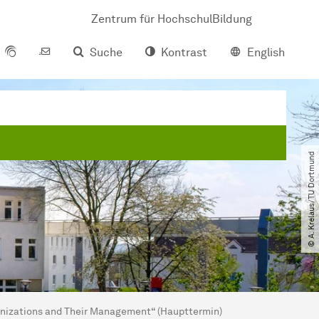
Zentrum für HochschulBildung
Suche
Kontrast
English
© A. Krelaus​/​TU Dortmund
anizations and Their Management“ (Haupttermin)