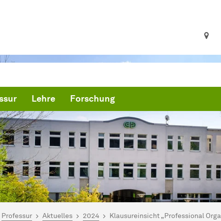
ssur
Lehre
Forschung
ind hier:
artseite
Professur
Aktuelles
2024
Klausureinsicht „Professional Org