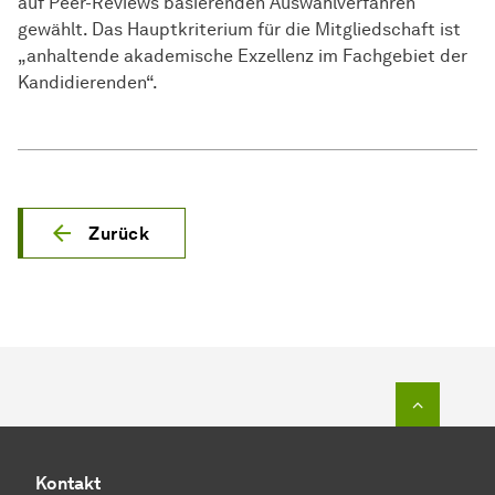
auf Peer-Reviews basierenden Auswahlverfahren
gewählt. Das Hauptkriterium für die Mitgliedschaft ist
„anhaltende akademische Exzellenz im Fachgebiet der
Kandidierenden“.
Zurück
Zum Seit
Kontakt