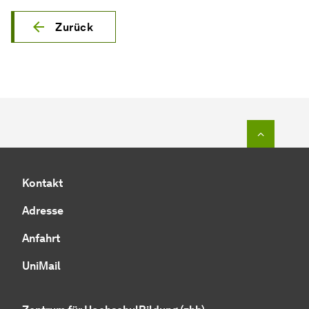
Zurück
Zum Seit
Kontakt
Adresse
Anfahrt
UniMail