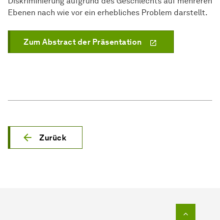
Diskriminierung aufgrund des Geschlechts auf mehreren
Ebenen nach wie vor ein erhebliches Problem darstellt.
Zum Abstract der Präsentation
Zurück
Zum Seit