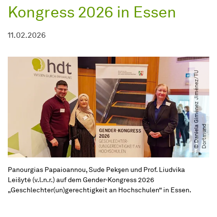
Kongress 2026 in Essen
11.02.2026
©
D
a
n
i
e
l
G
i
m
é
n
e
z
J
i
m
é
n
e
z​
/​
T
U
D
o
r
t
m
u
n
a
d
Panourgias Papaioannou, Sude Pekşen und Prof. Liudvika
Leišytė (v.l.n.r.) auf dem Gender-Kongress 2026
„Geschlechter(un)gerechtigkeit an Hochschulen“ in Essen.