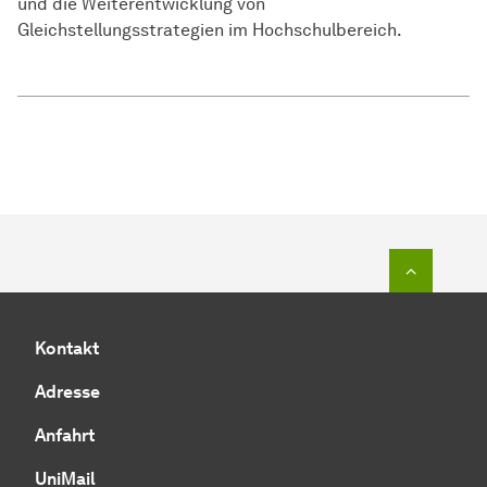
und die Weiterentwicklung von
Gleichstellungsstrategien im Hochschulbereich.
Zum Seit
Kontakt
Adresse
Anfahrt
UniMail