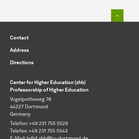
To top o
Contact
Address
Directions
Center for Higher Education (zhb)
Professorship of Higher Education
Vogelpothsweg 78
44227 Dortmund
Germany
Telefon: +49 231 755 5526
Telefax: +49 231 755 5543
E-Mail:
hdhf.zhb@tu-dortmund.de