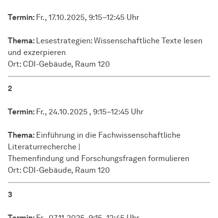
Termin
Termin:
Fr., 17.10.2025, 9:15–12:45 Uhr
Thema
Thema:
Lesestrategien: Wissenschaftliche Texte lesen
und exzerpieren
Ort: CDI-Gebäude, Raum 120
2
Termin:
Fr., 24.10.2025 , 9:15–12:45 Uhr
Thema:
Einführung in die Fachwissenschaftliche
Literaturrecherche |
Themenfindung und Forschungsfragen formulieren
Ort: CDI-Gebäude, Raum 120
3
Termin:
Fr., 07.11.2025, 9:15–12:45 Uhr